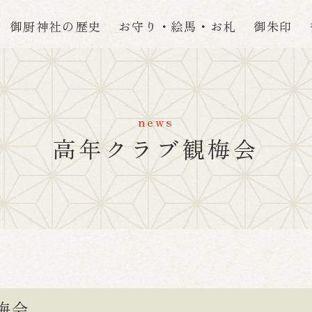
御厨神社の歴史
お守り・絵馬・お札
御朱印
news
高年クラブ観梅会
梅会