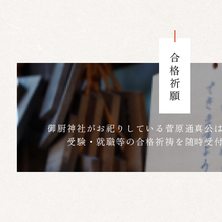
合格祈願
御厨神社がお祀りしている菅原通真公
受験・就職等の合格祈祷を随時受