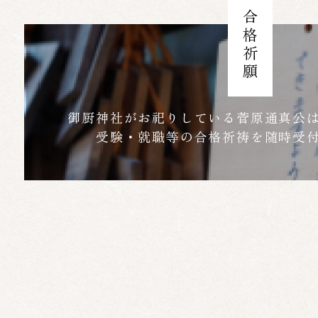
合格祈願
御厨神社がお祀りしている菅原通真公
受験・就職等の合格祈祷を随時受