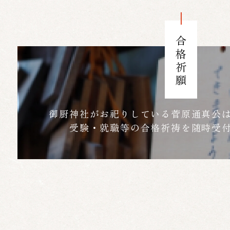
合格祈願
御厨神社がお祀りしている菅原通真公
受験・就職等の合格祈祷を随時受