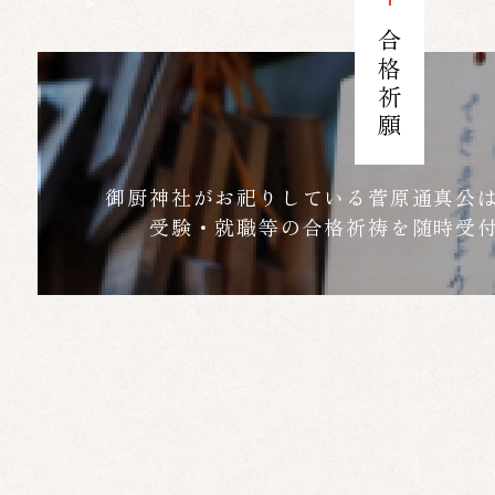
合格祈願
御厨神社がお祀りしている菅原通真公
受験・就職等の合格祈祷を随時受