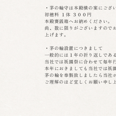
・茅の輪守は本殿横の案にござ
初穂料 １体 ３００円
本殿賽銭箱へお納めください。
尚、数に限りがございますので
上げます。
・茅の輪設置につきまして
一般的には１年の折り返しであ
当社では祇園祭に合わせて毎年
本年におきましても当社では祇園
茅の輪を奉製致しましたら当社
ご理解のほど宜しくお願い申し