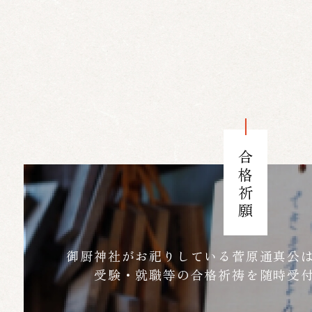
合格祈願
御厨神社がお祀りしている菅原通真公
受験・就職等の合格祈祷を随時受