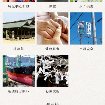
病気平癒祈願
除霊
水子供養
神葬祭
健康長寿
交通安全
新造船お祓い
心願成就
初穂料