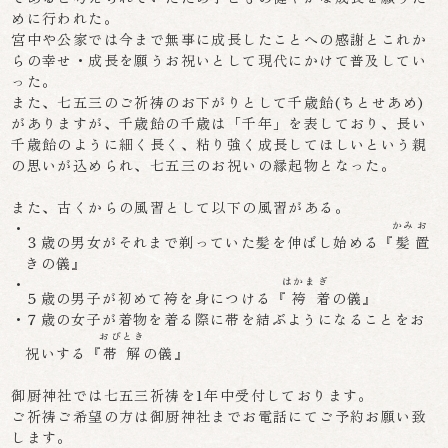
めに行われた。
宮中や公家では今まで無事に成長したことへの感謝とこれか
らの幸せ・成長を願うお祝いとして現代にかけて普及してい
った。
また、七五三のご祈祷のお下がりとして千歳飴(ちとせあめ)
がありますが、千歳飴の千歳は「千年」を表しており、長い
千歳飴のように細く長く、粘り強く成長してほしいという親
の思いが込められ、七五三のお祝いの縁起物となった。
また、古くからの風習として以下の風習がある。
かみ
お
３歳の男女がそれまで剃っていた髪を伸ばし始める『
髪
置
きの儀』
はかま
ぎ
５歳の男子が初めて袴を身につける『
袴
着
の儀』
７歳の女子が着物を着る際に帯を結ぶようになることをお
おび
とき
祝いする『
帯
解
の儀』
御厨神社では七五三祈祷を1年中受付しております。
ご祈祷ご希望の方は御厨神社までお電話にてご予約お願い致
します。