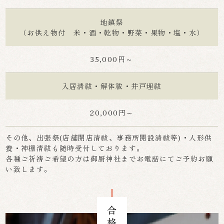
地鎮祭
（お供え物付 米・酒・乾物・野菜・果物・塩・水）
35,000円～
入居清祓・解体祓・井戸埋祓
20,000円～
その他、出張祭(店舗開店清祓、事務所開設清祓等)・人形供
養・神棚清祓も随時受付しております。
各種ご祈祷ご希望の方は御厨神社までお電話にてご予約お願
い致します。