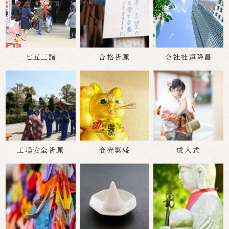
七五三詣
合格祈願
会社社運降昌
工場安全祈願
商売繁盛
成人式