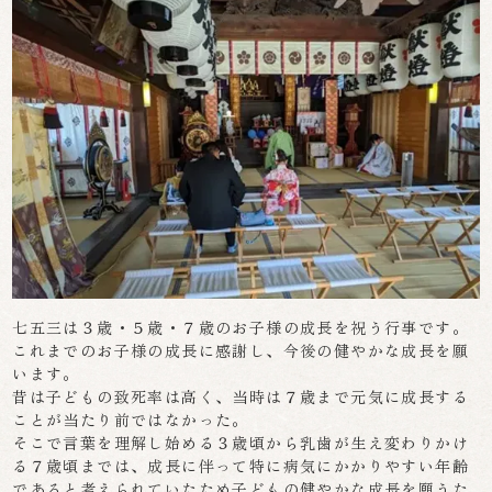
七五三は３歳・５歳・７歳のお子様の成長を祝う行事です。
これまでのお子様の成長に感謝し、今後の健やかな成長を願
います。
昔は子どもの致死率は高く、当時は７歳まで元気に成長する
ことが当たり前ではなかった。
そこで言葉を理解し始める３歳頃から乳歯が生え変わりかけ
る７歳頃までは、成長に伴って特に病気にかかりやすい年齢
であると考えられていたため子どもの健やかな成長を願うた