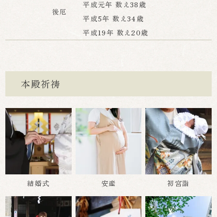
平成元年 数え38歳
後厄
平成5年 数え34歳
平成19年 数え20歳
本殿祈祷
結婚式
安産
初宮詣